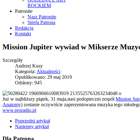
ROCKIEM
Patronite
Nasz Patronite
Strefa Patrona
Redakcja
Kontakt
Mission Jupiter wywiad w Mikserze Muz
Szczegóły
Andrzej Kusy
Kategoria:
Aktualności
Opublikowano: 29 maj 2019
Odsłony: 945
Już w najbliższy piątek, 31 maja,nasi podopieczni zespół
Mission Jupi
Anatomy
) zostanie oczywiście zaprezentowana muzyka tego młodego
www.proradio.pl
Poprzedni artykuł
Następny artykuł
Dla Patrona