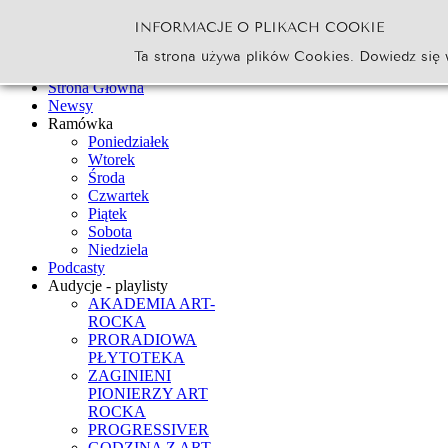
INFORMACJE O PLIKACH COOKIE
Szukaj...
Ta strona używa plików Cookies. Dowiedz się 
Go
Strona Główna
Newsy
Ramówka
Poniedziałek
Wtorek
Środa
Czwartek
Piątek
Sobota
Niedziela
Podcasty
Audycje - playlisty
AKADEMIA ART-
ROCKA
PRORADIOWA
PŁYTOTEKA
ZAGINIENI
PIONIERZY ART
ROCKA
PROGRESSIVER
GODZINA Z ART