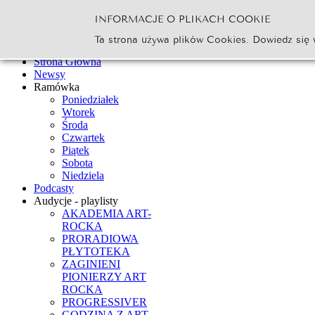
INFORMACJE O PLIKACH COOKIE
Szukaj...
Ta strona używa plików Cookies. Dowiedz się 
Go
Strona Główna
Newsy
Ramówka
Poniedziałek
Wtorek
Środa
Czwartek
Piątek
Sobota
Niedziela
Podcasty
Audycje - playlisty
AKADEMIA ART-
ROCKA
PRORADIOWA
PŁYTOTEKA
ZAGINIENI
PIONIERZY ART
ROCKA
PROGRESSIVER
GODZINA Z ART