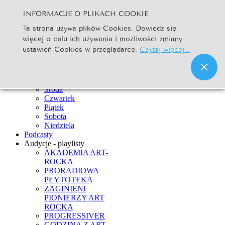
INFORMACJE O PLIKACH COOKIE
Szukaj...
Ta strona używa plików Cookies. Dowiedz się
Go
więcej o celu ich używania i możliwości zmiany
Strona Główna
ustawień Cookies w przeglądarce.
Czytaj więcej...
Newsy
Ramówka
Poniedziałek
Wtorek
Środa
Czwartek
Piątek
Sobota
Niedziela
Podcasty
Audycje - playlisty
AKADEMIA ART-
ROCKA
PRORADIOWA
PŁYTOTEKA
ZAGINIENI
PIONIERZY ART
ROCKA
PROGRESSIVER
GODZINA Z ART