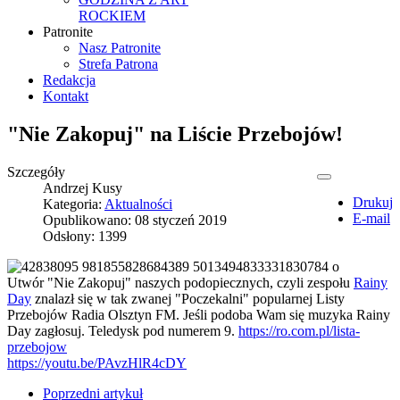
ROCKIEM
Patronite
Nasz Patronite
Strefa Patrona
Redakcja
Kontakt
"Nie Zakopuj" na Liście Przebojów!
Szczegóły
Andrzej Kusy
Drukuj
Kategoria:
Aktualności
E-mail
Opublikowano: 08 styczeń 2019
Odsłony: 1399
Utwór "Nie Zakopuj" naszych podopiecznych, czyli zespołu
Rainy
Day
znalazł się w tak zwanej "Poczekalni" popularnej Listy
Przebojów Radia Olsztyn FM. Jeśli podoba Wam się muzyka Rainy
Day zagłosuj. Teledysk pod numerem 9.
https://ro.com.pl/lista-
przebojow
https://youtu.be/PAvzHlR4cDY
Poprzedni artykuł