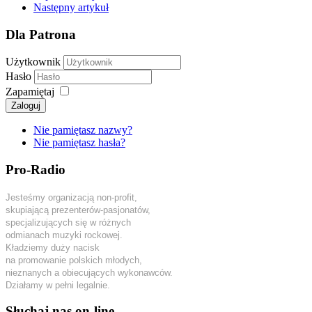
Następny artykuł
Dla Patrona
Użytkownik
Hasło
Zapamiętaj
Zaloguj
Nie pamiętasz nazwy?
Nie pamiętasz hasła?
Pro-Radio
Jesteśmy organizacją non-profit,
skupiającą prezenterów-pasjonatów,
specjalizujących się w różnych
odmianach muzyki rockowej.
Kładziemy duży nacisk
na promowanie polskich młodych,
nieznanych a obiecujących wykonawców.
Działamy w pełni legalnie.
Słuchaj nas on-line