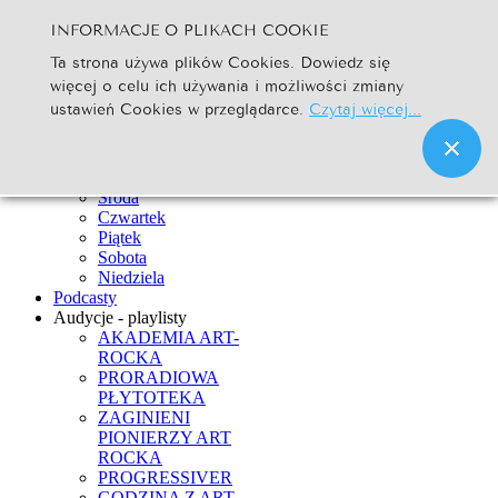
INFORMACJE O PLIKACH COOKIE
Szukaj...
Ta strona używa plików Cookies. Dowiedz się
Go
więcej o celu ich używania i możliwości zmiany
Strona Główna
ustawień Cookies w przeglądarce.
Czytaj więcej...
Newsy
Ramówka
Poniedziałek
Wtorek
Środa
Czwartek
Piątek
Sobota
Niedziela
Podcasty
Audycje - playlisty
AKADEMIA ART-
ROCKA
PRORADIOWA
PŁYTOTEKA
ZAGINIENI
PIONIERZY ART
ROCKA
PROGRESSIVER
GODZINA Z ART