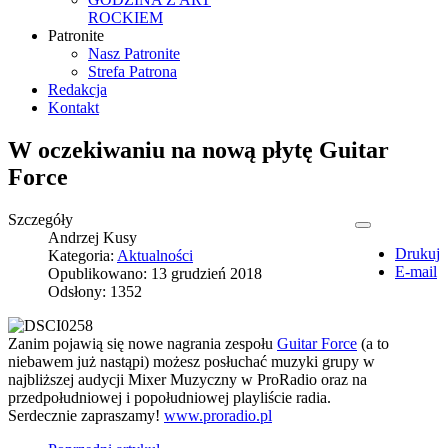
ROCKIEM
Patronite
Nasz Patronite
Strefa Patrona
Redakcja
Kontakt
W oczekiwaniu na nową płytę Guitar
Force
Szczegóły
Andrzej Kusy
Drukuj
Kategoria:
Aktualności
E-mail
Opublikowano: 13 grudzień 2018
Odsłony: 1352
Zanim pojawią się nowe nagrania zespołu
Guitar Force
(a to
niebawem już nastąpi) możesz posłuchać muzyki grupy w
najbliższej audycji Mixer Muzyczny w ProRadio oraz na
przedpołudniowej i popołudniowej playliście radia.
Serdecznie zapraszamy!
www.proradio.pl