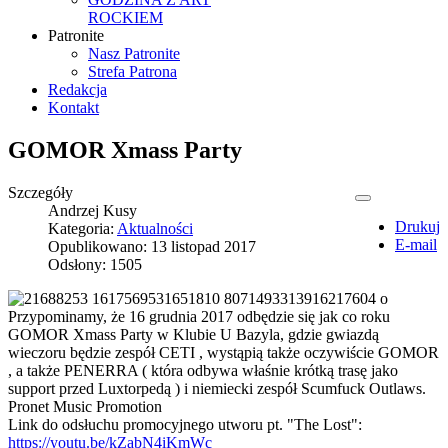
ROCKIEM
Patronite
Nasz Patronite
Strefa Patrona
Redakcja
Kontakt
GOMOR Xmass Party
Szczegóły
Andrzej Kusy
Drukuj
Kategoria:
Aktualności
E-mail
Opublikowano: 13 listopad 2017
Odsłony: 1505
Przypominamy, że 16 grudnia 2017 odbędzie się jak co roku
GOMOR Xmass Party w Klubie U Bazyla, gdzie gwiaz
dą
wieczoru będzie zespół CETI , wystąpią także oczywiście GOMOR
, a także PENERRA ( która odbywa właśnie krótką trasę jako
support przed Luxtorpedą ) i niemiecki zespół Scumfuck Outlaws.
Pronet Music Promotion
Link do odsłuchu promocyjnego utworu pt. "The Lost":
https://youtu.be/kZabN4iKmWc