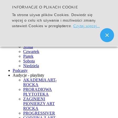
INFORMACJE O PLIKACH COOKIE
Szukaj...
Ta strona używa plików Cookies. Dowiedz się
Go
więcej o celu ich używania i możliwości zmiany
Strona Główna
ustawień Cookies w przeglądarce.
Czytaj więcej...
Newsy
Ramówka
Poniedziałek
Wtorek
Środa
Czwartek
Piątek
Sobota
Niedziela
Podcasty
Audycje - playlisty
AKADEMIA ART-
ROCKA
PRORADIOWA
PŁYTOTEKA
ZAGINIENI
PIONIERZY ART
ROCKA
PROGRESSIVER
GODZINA Z ART