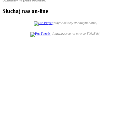
Działamy w pełni legalnie.
Słuchaj nas on-line
(player lokalny w nowym oknie)
(odtwarzanie na stronie TUNE IN)