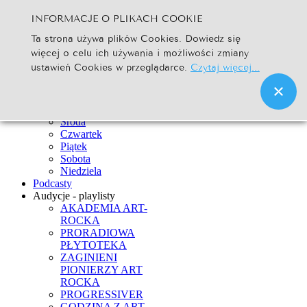
INFORMACJE O PLIKACH COOKIE
Szukaj...
Ta strona używa plików Cookies. Dowiedz się
Go
więcej o celu ich używania i możliwości zmiany
Strona Główna
ustawień Cookies w przeglądarce.
Czytaj więcej...
Newsy
Ramówka
Poniedziałek
Wtorek
Środa
Czwartek
Piątek
Sobota
Niedziela
Podcasty
Audycje - playlisty
AKADEMIA ART-
ROCKA
PRORADIOWA
PŁYTOTEKA
ZAGINIENI
PIONIERZY ART
ROCKA
PROGRESSIVER
GODZINA Z ART