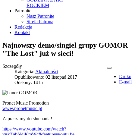
ROCKIEM
Patronite
Nasz Patronite
Strefa Patrona
Redakcja
Kontakt
Najnowszy demo/singiel grupy GOMOR
"The Lost" już w sieci!
Szczegóły
Kategoria:
Aktualności
Drukuj
Opublikowano: 02 listopad 2017
E-mail
Odsłony: 1415
Pronet Music Promotion
www.pronetmusic.pl
Zapraszamy do słuchania!
https://www.youtube.com/watch?
v=kZabN4iKmWc&feature=youtu.be