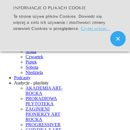
INFORMACJE O PLIKACH COOKIE
Szukaj...
Ta strona używa plików Cookies. Dowiedz się
Go
więcej o celu ich używania i możliwości zmiany
Strona Główna
ustawień Cookies w przeglądarce.
Czytaj więcej...
Newsy
Ramówka
Poniedziałek
Wtorek
Środa
Czwartek
Piątek
Sobota
Niedziela
Podcasty
Audycje - playlisty
AKADEMIA ART-
ROCKA
PRORADIOWA
PŁYTOTEKA
ZAGINIENI
PIONIERZY ART
ROCKA
PROGRESSIVER
GODZINA Z ART