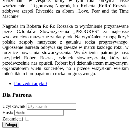
zdarzeniami w zespole, który w tym roku otrzyma nasze
wyróżnienie… Tegoroczną Nagrodę im. Roberta ‚RoRo’ Roszaka
zdobywa zespół Riverside za album „Love, Fear and the Time
Machine”.
Nagroda im Roberta Ro-Ro Roszaka to wyróżnienie przyznawane
przez Członków Stowarzyszenia „PROGRES” za najlepsze
wydawnictwo muzyczne za dany rok. Na wyróżnienie mogą liczyć
polskie zespoły muzyczne z gatunku rocka progresywnego.
Ogłoszenie laureata odbywa się zawsze w marcu każdego roku, w
rocznicę powstania stowarzyszenia. Wyróżnieniu patronuje nasz
przyjaciel Robert Roszak, członek stowarzyszenia, który tak
przedwcześnie nas opuścił. Robert był dziennikarzem muzycznym,
organizatorem wielu koncertów, no i przede wszystkim wielkim
miłośnikiem i propagatorem rocka progresywnego.
Poprzedni artykuł
Dla Patrona
Użytkownik
Hasło
Zapamiętaj
Zaloguj