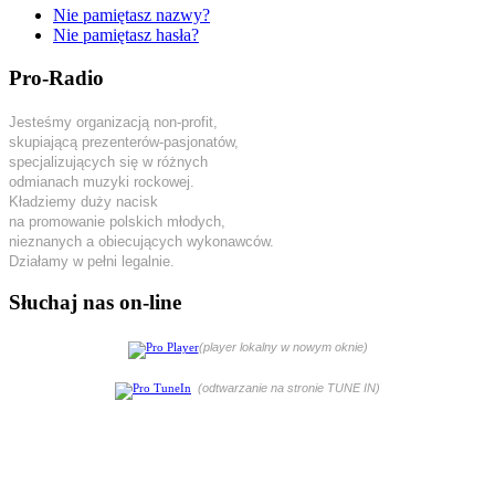
Nie pamiętasz nazwy?
Nie pamiętasz hasła?
Pro-Radio
Jesteśmy organizacją non-profit,
skupiającą prezenterów-pasjonatów,
specjalizujących się w różnych
odmianach muzyki rockowej.
Kładziemy duży nacisk
na promowanie polskich młodych,
nieznanych a obiecujących wykonawców.
Działamy w pełni legalnie.
Słuchaj nas on-line
(player lokalny w nowym oknie)
(odtwarzanie na stronie TUNE IN)