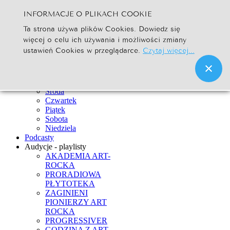
INFORMACJE O PLIKACH COOKIE
Szukaj...
Ta strona używa plików Cookies. Dowiedz się
Go
więcej o celu ich używania i możliwości zmiany
Strona Główna
ustawień Cookies w przeglądarce.
Czytaj więcej...
Newsy
Ramówka
Poniedziałek
Wtorek
Środa
Czwartek
Piątek
Sobota
Niedziela
Podcasty
Audycje - playlisty
AKADEMIA ART-
ROCKA
PRORADIOWA
PŁYTOTEKA
ZAGINIENI
PIONIERZY ART
ROCKA
PROGRESSIVER
GODZINA Z ART