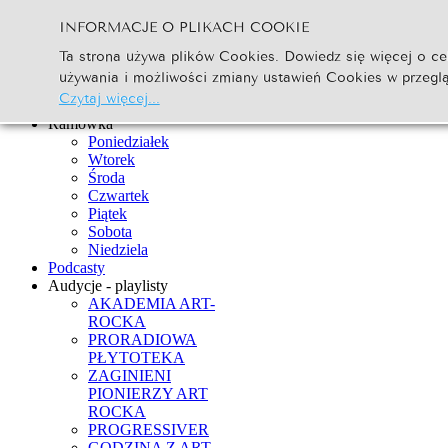
INFORMACJE O PLIKACH COOKIE
Szukaj...
Ta strona używa plików Cookies. Dowiedz się więcej o ce
Go
używania i możliwości zmiany ustawień Cookies w przegl
Strona Główna
Czytaj więcej...
Newsy
Ramówka
Poniedziałek
Wtorek
Środa
Czwartek
Piątek
Sobota
Niedziela
Podcasty
Audycje - playlisty
AKADEMIA ART-
ROCKA
PRORADIOWA
PŁYTOTEKA
ZAGINIENI
PIONIERZY ART
ROCKA
PROGRESSIVER
GODZINA Z ART