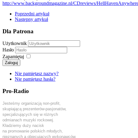
http://www.backgroundmagazine.nl/CDreviews/HellHavenAnywher
Poprzedni artykuł
Następny artykuł
Dla Patrona
Użytkownik
Hasło
Zapamiętaj
Zaloguj
Nie pamiętasz nazwy?
Nie pamiętasz hasła?
Pro-Radio
Jesteśmy organizacją non-profit,
skupiającą prezenterów-pasjonatów,
specjalizujących się w różnych
odmianach muzyki rockowej.
Kładziemy duży nacisk
na promowanie polskich młodych,
nieznanych a obiecujących wykonawców.