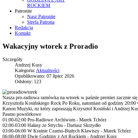
ROCKIEM
Patronite
Nasz Patronite
Strefa Patrona
Redakcja
Kontakt
Wakacyjny wtorek z Proradio
Szczegóły
Andrzej Kusy
Kategoria:
Aktualności
Opublikowano: 07 lipiec 2026
Odsłony: 123
Nasza pro-radiowa ramówka na wtorek w paśmie premier zacznie się
Krzysztofa Kosińskiego Rock Po Roku, natomiast od godziny 20:0
Kanon Muzyki, nz który zapraszają Krzysztof Kosiński i Andrzej Ku
Pasmo powtórkowe
01:00-02:00 Pro-Radiowe Archiwum - Marek Tchórz
02:00-03:00 Hałasy ze Strychu - Dariusz Skrzydło
03:00-06:00 W Krainie Czarno-Białych Klawiszy - Marek Tchórz
06:00-08:00 Dwie Godziny z Art Rockiem - Andrzej Kusy