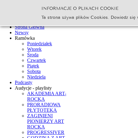
INFORMACJE O PLIKACH COOKIE
Szukaj...
Ta strona używa plików Cookies. Dowiedz się 
Go
Strona Główna
Newsy
Ramówka
Poniedziałek
Wtorek
Środa
Czwartek
Piątek
Sobota
Niedziela
Podcasty
Audycje - playlisty
AKADEMIA ART-
ROCKA
PRORADIOWA
PŁYTOTEKA
ZAGINIENI
PIONIERZY ART
ROCKA
PROGRESSIVER
GODZINA Z ART