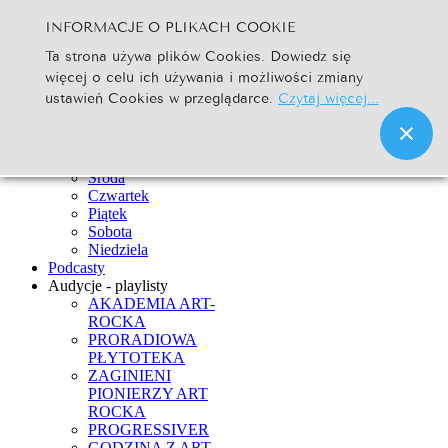
INFORMACJE O PLIKACH COOKIE
Szukaj...
Ta strona używa plików Cookies. Dowiedz się
Go
więcej o celu ich używania i możliwości zmiany
Strona Główna
ustawień Cookies w przeglądarce.
Czytaj więcej...
Newsy
Ramówka
Poniedziałek
Wtorek
Środa
Czwartek
Piątek
Sobota
Niedziela
Podcasty
Audycje - playlisty
AKADEMIA ART-
ROCKA
PRORADIOWA
PŁYTOTEKA
ZAGINIENI
PIONIERZY ART
ROCKA
PROGRESSIVER
GODZINA Z ART