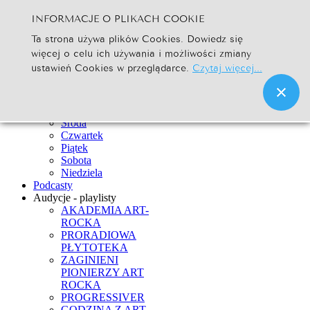
INFORMACJE O PLIKACH COOKIE
Szukaj...
Ta strona używa plików Cookies. Dowiedz się
Go
więcej o celu ich używania i możliwości zmiany
Strona Główna
ustawień Cookies w przeglądarce.
Czytaj więcej...
Newsy
Ramówka
Poniedziałek
Wtorek
Środa
Czwartek
Piątek
Sobota
Niedziela
Podcasty
Audycje - playlisty
AKADEMIA ART-
ROCKA
PRORADIOWA
PŁYTOTEKA
ZAGINIENI
PIONIERZY ART
ROCKA
PROGRESSIVER
GODZINA Z ART