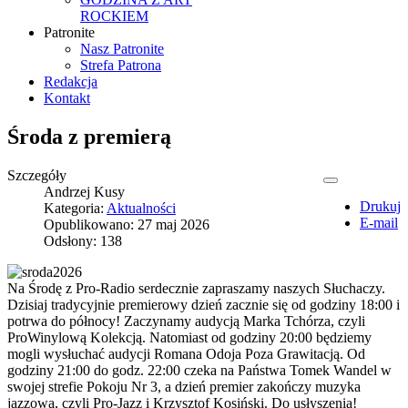
ROCKIEM
Patronite
Nasz Patronite
Strefa Patrona
Redakcja
Kontakt
Środa z premierą
Szczegóły
Andrzej Kusy
Drukuj
Kategoria:
Aktualności
E-mail
Opublikowano: 27 maj 2026
Odsłony: 138
Na Środę z Pro-Radio serdecznie zapraszamy naszych Słuchaczy.
Dzisiaj tradycyjnie premierowy dzień zacznie się od godziny 18:00 i
potrwa do północy! Zaczynamy audycją Marka Tchórza, czyli
ProWinylową Kolekcją. Natomiast od godziny 20:00 będziemy
mogli wysłuchać audycji Romana Odoja Poza Grawitacją. Od
godziny 21:00 do godz. 22:00 czeka na Państwa Tomek Wandel w
swojej strefie Pokoju Nr 3, a dzień premier zakończy muzyka
jazzowa, czyli Pro-Jazz i Krzysztof Kosiński. Do usłyszenia!