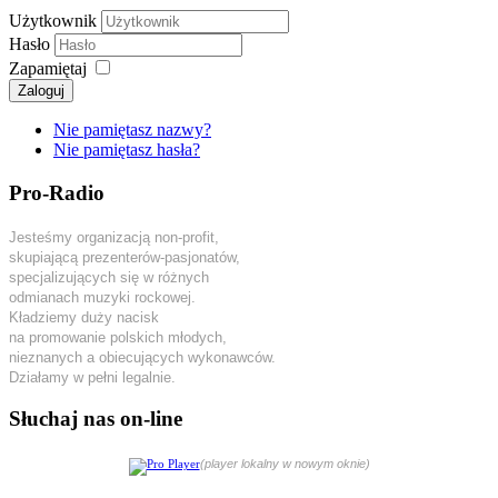
Użytkownik
Hasło
Zapamiętaj
Zaloguj
Nie pamiętasz nazwy?
Nie pamiętasz hasła?
Pro-Radio
Jesteśmy organizacją non-profit,
skupiającą prezenterów-pasjonatów,
specjalizujących się w różnych
odmianach muzyki rockowej.
Kładziemy duży nacisk
na promowanie polskich młodych,
nieznanych a obiecujących wykonawców.
Działamy w pełni legalnie.
Słuchaj nas on-line
(player lokalny w nowym oknie)