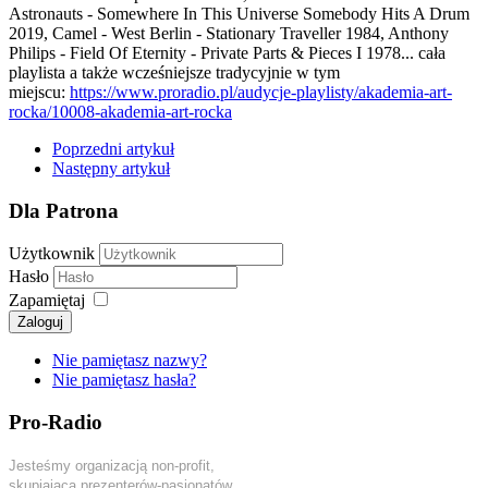
Astronauts - Somewhere In This Universe Somebody Hits A Drum
2019, Camel - West Berlin - Stationary Traveller 1984, Anthony
Philips - Field Of Eternity - Private Parts & Pieces I 1978... cała
playlista a także wcześniejsze tradycyjnie w tym
miejscu:
https://www.proradio.pl/audycje-playlisty/akademia-art-
rocka/10008-akademia-art-rocka
Poprzedni artykuł
Następny artykuł
Dla Patrona
Użytkownik
Hasło
Zapamiętaj
Zaloguj
Nie pamiętasz nazwy?
Nie pamiętasz hasła?
Pro-Radio
Jesteśmy organizacją non-profit,
skupiającą prezenterów-pasjonatów,