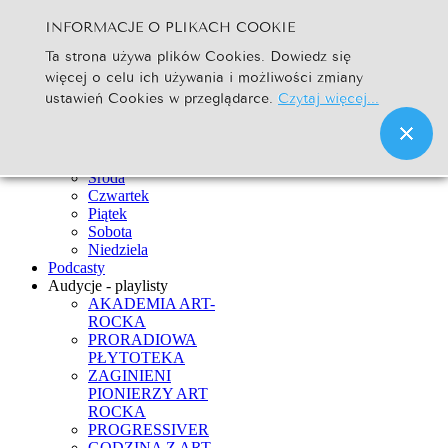
INFORMACJE O PLIKACH COOKIE
Szukaj...
Ta strona używa plików Cookies. Dowiedz się
Go
więcej o celu ich używania i możliwości zmiany
Strona Główna
ustawień Cookies w przeglądarce.
Czytaj więcej...
Newsy
Ramówka
Poniedziałek
Wtorek
Środa
Czwartek
Piątek
Sobota
Niedziela
Podcasty
Audycje - playlisty
AKADEMIA ART-
ROCKA
PRORADIOWA
PŁYTOTEKA
ZAGINIENI
PIONIERZY ART
ROCKA
PROGRESSIVER
GODZINA Z ART