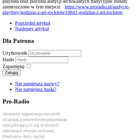
playlista oraz playlista audycji archiwalnych tradycyjnie zostały
zamieszczone w tym miejscu:
https://www.proradio.pl/audycje-
playlisty/godzina-z-art-rockiem/10841-godzina-z-art-rockiem
Poprzedni artykuł
Następny artykuł
Dla Patrona
Użytkownik
Hasło
Zapamiętaj
Zaloguj
Nie pamiętasz nazwy?
Nie pamiętasz hasła?
Pro-Radio
Jesteśmy organizacją non-profit,
skupiającą prezenterów-pasjonatów,
specjalizujących się w różnych
odmianach muzyki rockowej.
Kładziemy duży nacisk