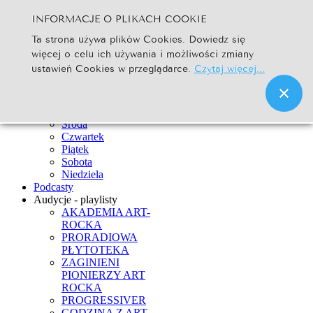
INFORMACJE O PLIKACH COOKIE
Szukaj...
Ta strona używa plików Cookies. Dowiedz się
Go
więcej o celu ich używania i możliwości zmiany
Strona Główna
ustawień Cookies w przeglądarce.
Czytaj więcej...
Newsy
Ramówka
Poniedziałek
Wtorek
Środa
Czwartek
Piątek
Sobota
Niedziela
Podcasty
Audycje - playlisty
AKADEMIA ART-
ROCKA
PRORADIOWA
PŁYTOTEKA
ZAGINIENI
PIONIERZY ART
ROCKA
PROGRESSIVER
GODZINA Z ART