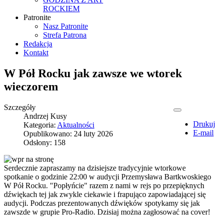
ROCKIEM
Patronite
Nasz Patronite
Strefa Patrona
Redakcja
Kontakt
W Pół Rocku jak zawsze we wtorek
wieczorem
Szczegóły
Andrzej Kusy
Drukuj
Kategoria:
Aktualności
E-mail
Opublikowano: 24 luty 2026
Odsłony: 158
Serdecznie zapraszamy na dzisiejsze tradycyjnie wtorkowe
spotkanie o godzinie 22:00 w audycji Przemysława Bartkwoskiego
W Pół Rocku. "Popłyńcie" razem z nami w rejs po przepięknych
dźwiękach tej jak zwykle ciekawie i frapująco zapowiadającej się
audycji. Podczas prezentowanych dźwięków spotykamy się jak
zawszde w grupie Pro-Radio. Dzisiaj można zagłosować na cover!