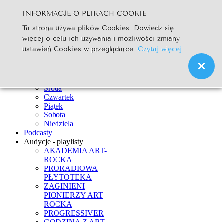
INFORMACJE O PLIKACH COOKIE
Szukaj...
Ta strona używa plików Cookies. Dowiedz się
Go
więcej o celu ich używania i możliwości zmiany
Strona Główna
ustawień Cookies w przeglądarce.
Czytaj więcej...
Newsy
Ramówka
Poniedziałek
Wtorek
Środa
Czwartek
Piątek
Sobota
Niedziela
Podcasty
Audycje - playlisty
AKADEMIA ART-
ROCKA
PRORADIOWA
PŁYTOTEKA
ZAGINIENI
PIONIERZY ART
ROCKA
PROGRESSIVER
GODZINA Z ART