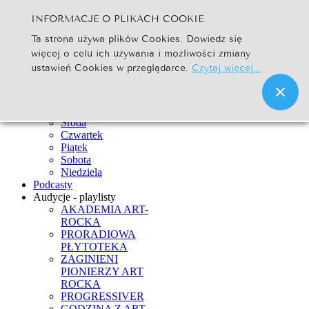
INFORMACJE O PLIKACH COOKIE
Szukaj...
Ta strona używa plików Cookies. Dowiedz się
Go
więcej o celu ich używania i możliwości zmiany
Strona Główna
ustawień Cookies w przeglądarce.
Czytaj więcej...
Newsy
Ramówka
Poniedziałek
Wtorek
Środa
Czwartek
Piątek
Sobota
Niedziela
Podcasty
Audycje - playlisty
AKADEMIA ART-
ROCKA
PRORADIOWA
PŁYTOTEKA
ZAGINIENI
PIONIERZY ART
ROCKA
PROGRESSIVER
GODZINA Z ART