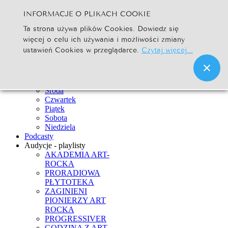
INFORMACJE O PLIKACH COOKIE
Szukaj...
Ta strona używa plików Cookies. Dowiedz się
Go
więcej o celu ich używania i możliwości zmiany
Strona Główna
ustawień Cookies w przeglądarce.
Czytaj więcej...
Newsy
Ramówka
Poniedziałek
Wtorek
Środa
Czwartek
Piątek
Sobota
Niedziela
Podcasty
Audycje - playlisty
AKADEMIA ART-
ROCKA
PRORADIOWA
PŁYTOTEKA
ZAGINIENI
PIONIERZY ART
ROCKA
PROGRESSIVER
GODZINA Z ART