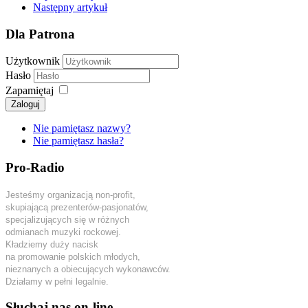
Następny artykuł
Dla Patrona
Użytkownik
Hasło
Zapamiętaj
Zaloguj
Nie pamiętasz nazwy?
Nie pamiętasz hasła?
Pro-Radio
Jesteśmy organizacją non-profit,
skupiającą prezenterów-pasjonatów,
specjalizujących się w różnych
odmianach muzyki rockowej.
Kładziemy duży nacisk
na promowanie polskich młodych,
nieznanych a obiecujących wykonawców.
Działamy w pełni legalnie.
Słuchaj nas on-line