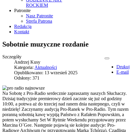
ROCKIEM
Patronite
Nasz Patronite
Strefa Patrona
Redakcja
Kontakt
Sobotnie muzyczne rozdanie
Szczegóły
Andrzej Kusy
Drukuj
Kategoria:
Aktualności
E-mail
Opublikowano: 13 wrzesień 2025
Odsłony: 371
Na Sobotę z Pro-Radio serdecznie zapraszamy naszych Słuchaczy.
Dzisiaj tradycyjnie premierowy dzień zacznie się już od godziny
10:00, a potrwa aż do trzeciej nad ranem dnia nastepnego, czyli w
niedzielę! Zaczynamy audycją Pro-Ranek w Pro-Radio. Tym razem
poranną sobotnią kawę wypiją Państwo z Rafałem Popowskim, a
potem wysłuchamy Set W Rytmie Weekendu przygotowany przez
Marcina O`Gee. Następnie pojawią sie kolejne audycje: Pro-
Radiowe Archiwum (w przygotowaniu Marka Tchórza), Czadlista