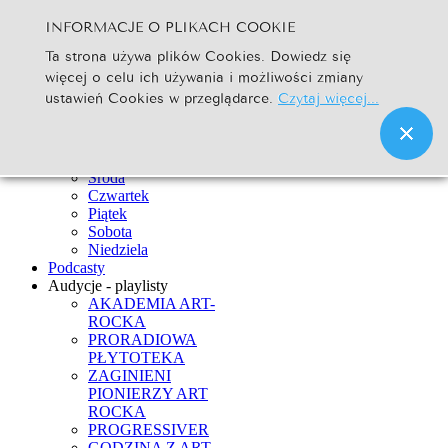
INFORMACJE O PLIKACH COOKIE
Szukaj...
Ta strona używa plików Cookies. Dowiedz się
Go
więcej o celu ich używania i możliwości zmiany
Strona Główna
ustawień Cookies w przeglądarce.
Czytaj więcej...
Newsy
Ramówka
Poniedziałek
Wtorek
Środa
Czwartek
Piątek
Sobota
Niedziela
Podcasty
Audycje - playlisty
AKADEMIA ART-
ROCKA
PRORADIOWA
PŁYTOTEKA
ZAGINIENI
PIONIERZY ART
ROCKA
PROGRESSIVER
GODZINA Z ART