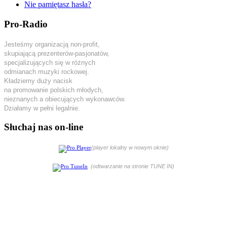
Nie pamiętasz hasła?
Pro-Radio
Jesteśmy organizacją non-profit,
skupiającą prezenterów-pasjonatów,
specjalizujących się w różnych
odmianach muzyki rockowej.
Kładziemy duży nacisk
na promowanie polskich młodych,
nieznanych a obiecujących wykonawców.
Działamy w pełni legalnie.
Słuchaj nas on-line
(player lokalny w nowym oknie)
(odtwarzanie na stronie TUNE IN)