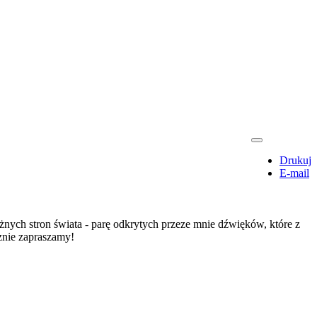
Drukuj
E-mail
ych stron świata - parę odkrytych przeze mnie dźwięków, które z
znie zapraszamy!