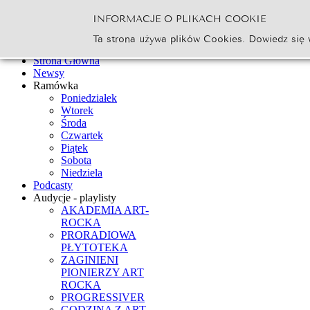
INFORMACJE O PLIKACH COOKIE
Szukaj...
Ta strona używa plików Cookies. Dowiedz się 
Go
Strona Główna
Newsy
Ramówka
Poniedziałek
Wtorek
Środa
Czwartek
Piątek
Sobota
Niedziela
Podcasty
Audycje - playlisty
AKADEMIA ART-
ROCKA
PRORADIOWA
PŁYTOTEKA
ZAGINIENI
PIONIERZY ART
ROCKA
PROGRESSIVER
GODZINA Z ART