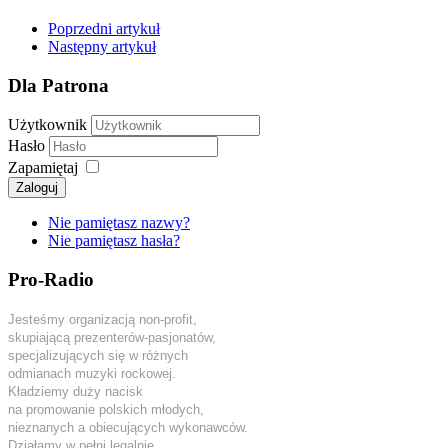
Poprzedni artykuł
Następny artykuł
Dla Patrona
Użytkownik
Hasło
Zapamiętaj
Zaloguj
Nie pamiętasz nazwy?
Nie pamiętasz hasła?
Pro-Radio
Jesteśmy organizacją non-profit,
skupiającą prezenterów-pasjonatów,
specjalizujących się w różnych
odmianach muzyki rockowej.
Kładziemy duży nacisk
na promowanie polskich młodych,
nieznanych a obiecujących wykonawców.
Działamy w pełni legalnie.