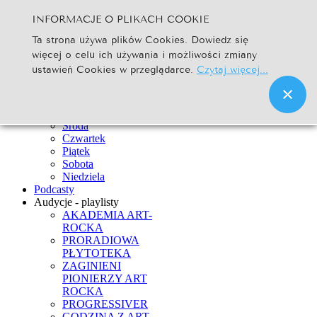
INFORMACJE O PLIKACH COOKIE
Szukaj...
Ta strona używa plików Cookies. Dowiedz się
Go
więcej o celu ich używania i możliwości zmiany
Strona Główna
ustawień Cookies w przeglądarce.
Czytaj więcej...
Newsy
Ramówka
Poniedziałek
Wtorek
Środa
Czwartek
Piątek
Sobota
Niedziela
Podcasty
Audycje - playlisty
AKADEMIA ART-
ROCKA
PRORADIOWA
PŁYTOTEKA
ZAGINIENI
PIONIERZY ART
ROCKA
PROGRESSIVER
GODZINA Z ART