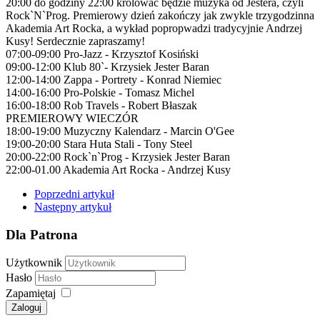
20:00 do godziny 22:00 królowac będzie muzyka od Jestera, czyli
Rock`N`Prog. Premierowy dzień zakończy jak zwykle trzygodzinna
Akademia Art Rocka, a wykład popropwadzi tradycyjnie Andrzej
Kusy! Serdecznie zapraszamy!
07:00-09:00 Pro-Jazz - Krzysztof Kosiński
09:00-12:00 Klub 80`- Krzysiek Jester Baran
12:00-14:00 Zappa - Portrety - Konrad Niemiec
14:00-16:00 Pro-Polskie - Tomasz Michel
16:00-18:00 Rob Travels - Robert Błaszak
PREMIEROWY WIECZÓR
18:00-19:00 Muzyczny Kalendarz - Marcin O'Gee
19:00-20:00 Stara Huta Stali - Tony Steel
20:00-22:00 Rock`n`Prog - Krzysiek Jester Baran
22:00-01.00 Akademia Art Rocka - Andrzej Kusy
Poprzedni artykuł
Następny artykuł
Dla Patrona
Użytkownik
Hasło
Zapamiętaj
Zaloguj