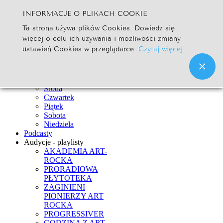
INFORMACJE O PLIKACH COOKIE
Szukaj...
Ta strona używa plików Cookies. Dowiedz się
Go
więcej o celu ich używania i możliwości zmiany
Strona Główna
ustawień Cookies w przeglądarce.
Czytaj więcej...
Newsy
Ramówka
Poniedziałek
Wtorek
Środa
Czwartek
Piątek
Sobota
Niedziela
Podcasty
Audycje - playlisty
AKADEMIA ART-
ROCKA
PRORADIOWA
PŁYTOTEKA
ZAGINIENI
PIONIERZY ART
ROCKA
PROGRESSIVER
GODZINA Z ART