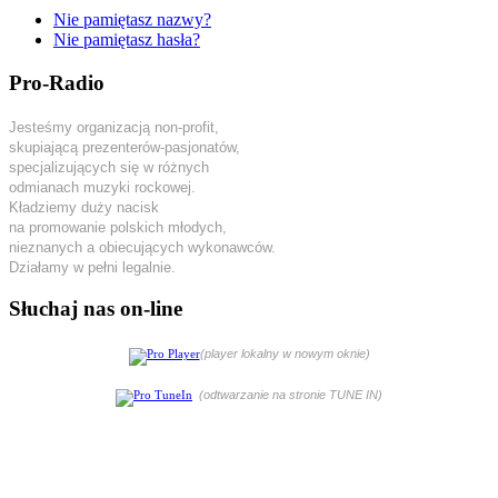
Nie pamiętasz nazwy?
Nie pamiętasz hasła?
Pro-Radio
Jesteśmy organizacją non-profit,
skupiającą prezenterów-pasjonatów,
specjalizujących się w różnych
odmianach muzyki rockowej.
Kładziemy duży nacisk
na promowanie polskich młodych,
nieznanych a obiecujących wykonawców.
Działamy w pełni legalnie.
Słuchaj nas on-line
(player lokalny w nowym oknie)
(odtwarzanie na stronie TUNE IN)