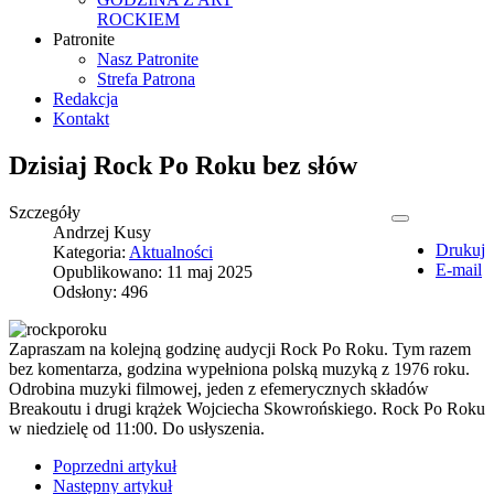
ROCKIEM
Patronite
Nasz Patronite
Strefa Patrona
Redakcja
Kontakt
Dzisiaj Rock Po Roku bez słów
Szczegóły
Andrzej Kusy
Drukuj
Kategoria:
Aktualności
E-mail
Opublikowano: 11 maj 2025
Odsłony: 496
Zapraszam na kolejną godzinę audycji Rock Po Roku. Tym razem
bez komentarza, godzina wypełniona polską muzyką z 1976 roku.
Odrobina muzyki filmowej, jeden z efemerycznych składów
Breakoutu i drugi krążek Wojciecha Skowrońskiego. Rock Po Roku
w niedzielę od 11:00. Do usłyszenia.
Poprzedni artykuł
Następny artykuł