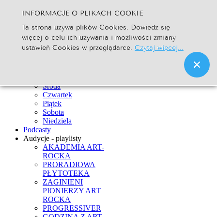
INFORMACJE O PLIKACH COOKIE
Szukaj...
Ta strona używa plików Cookies. Dowiedz się
Go
więcej o celu ich używania i możliwości zmiany
Strona Główna
ustawień Cookies w przeglądarce.
Czytaj więcej...
Newsy
Ramówka
Poniedziałek
Wtorek
Środa
Czwartek
Piątek
Sobota
Niedziela
Podcasty
Audycje - playlisty
AKADEMIA ART-
ROCKA
PRORADIOWA
PŁYTOTEKA
ZAGINIENI
PIONIERZY ART
ROCKA
PROGRESSIVER
GODZINA Z ART