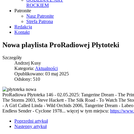
ROCKIEM
Patronite
Nasz Patronite
Strefa Patrona
Redakcja
Kontakt
Nowa playlista ProRadiowej Płytoteki
Szczegóły
Andrzej Kusy
Kategoria:
Aktualności
Opublikowano: 03 maj 2025
Odsłony: 510
ProRadiowa Płytoteka 146 - 02.05.2025: Tangerine Dream - The Prin
The Storms 2003, Steve Hackett - The Silk Road - To Watch The Stor
- A Girl Called Linda - Wild Orchids 2006, Tangerine Dream - Lab
Endless Sender - Cyclone 1978... więcej w tym miejscu:
https://www.
Poprzedni artykuł
Następny artykuł