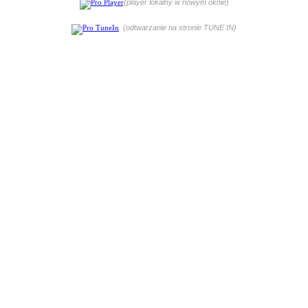
(player lokalny w nowym oknie)
(odtwarzanie na stronie TUNE IN)