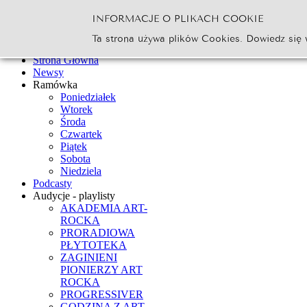
INFORMACJE O PLIKACH COOKIE
Szukaj...
Ta strona używa plików Cookies. Dowiedz się 
Go
Strona Główna
Newsy
Ramówka
Poniedziałek
Wtorek
Środa
Czwartek
Piątek
Sobota
Niedziela
Podcasty
Audycje - playlisty
AKADEMIA ART-
ROCKA
PRORADIOWA
PŁYTOTEKA
ZAGINIENI
PIONIERZY ART
ROCKA
PROGRESSIVER
GODZINA Z ART