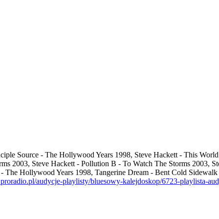
ciple Source - The Hollywood Years 1998, Steve Hackett - This World
ms 2003, Steve Hackett - Pollution B - To Watch The Storms 2003, Ste
eo - The Hollywood Years 1998, Tangerine Dream - Bent Cold Sidewal
proradio.pl/audycje-playlisty/bluesowy-kalejdoskop/6723-playlista-au