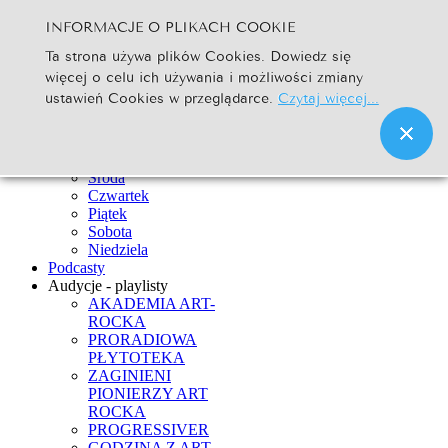
INFORMACJE O PLIKACH COOKIE
Szukaj...
Ta strona używa plików Cookies. Dowiedz się
Go
więcej o celu ich używania i możliwości zmiany
Strona Główna
ustawień Cookies w przeglądarce.
Czytaj więcej...
Newsy
Ramówka
Poniedziałek
Wtorek
Środa
Czwartek
Piątek
Sobota
Niedziela
Podcasty
Audycje - playlisty
AKADEMIA ART-
ROCKA
PRORADIOWA
PŁYTOTEKA
ZAGINIENI
PIONIERZY ART
ROCKA
PROGRESSIVER
GODZINA Z ART