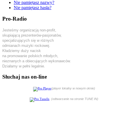
Nie pamiętasz nazwy?
Nie pamiętasz hasła?
Pro-Radio
Jesteśmy organizacją non-profit,
skupiającą prezenterów-pasjonatów,
specjalizujących się w różnych
odmianach muzyki rockowej.
Kładziemy duży nacisk
na promowanie polskich młodych,
nieznanych a obiecujących wykonawców.
Działamy w pełni legalnie.
Słuchaj nas on-line
(player lokalny w nowym oknie)
(odtwarzanie na stronie TUNE IN)