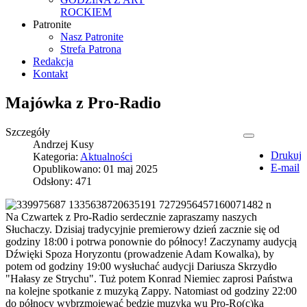
ROCKIEM
Patronite
Nasz Patronite
Strefa Patrona
Redakcja
Kontakt
Majówka z Pro-Radio
Szczegóły
Andrzej Kusy
Drukuj
Kategoria:
Aktualności
E-mail
Opublikowano: 01 maj 2025
Odsłony: 471
Na Czwartek z Pro-Radio serdecznie zapraszamy naszych
Słuchaczy. Dzisiaj tradycyjnie premierowy dzień zacznie się od
godziny 18:00 i potrwa ponownie do północy! Zaczynamy audycją
Dźwięki Spoza Horyzontu (prowadzenie Adam Kowalka), by
potem od godziny 19:00 wysłuchać audycji Dariusza Skrzydło
"Hałasy ze Strychu". Tuż potem Konrad Niemiec zaprosi Państwa
na kolejne spotkanie z muzyką Zappy. Natomiast od godziny 22:00
do północy wybrzmoiewać będzie muzyka wu Pro-Ro(c)ka