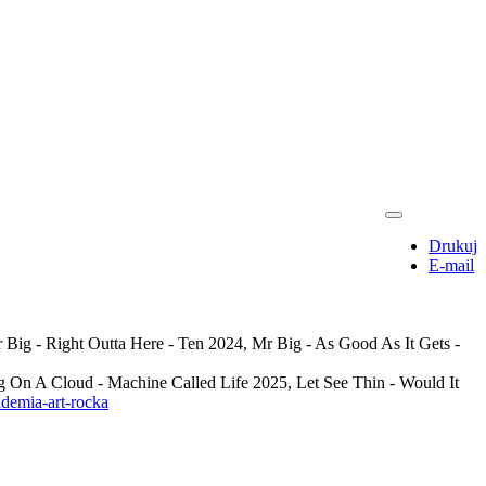
Drukuj
E-mail
Big - Right Outta Here - Ten 2024, Mr Big - As Good As It Gets -
g On A Cloud - Machine Called Life 2025, Let See Thin - Would It
ademia-art-rocka