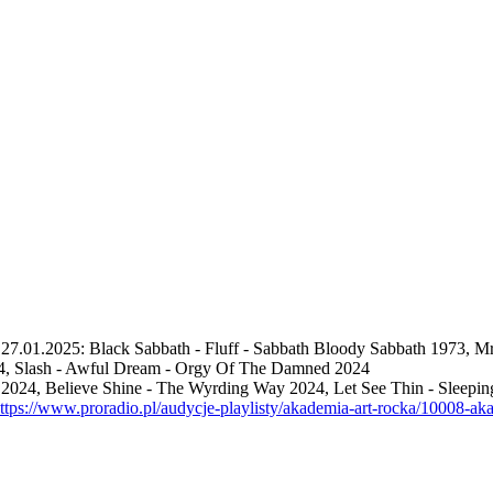
7.01.2025: Black Sabbath - Fluff - Sabbath Bloody Sabbath 1973, Mr 
4, Slash - Awful Dream - Orgy Of The Damned 2024
 2024, Believe Shine - The Wyrding Way 2024, Let See Thin - Sleepin
ttps://www.proradio.pl/audycje-playlisty/akademia-art-rocka/10008-ak