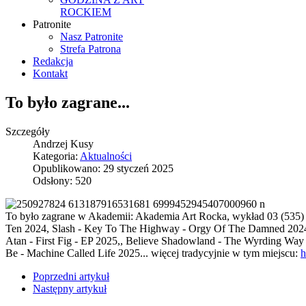
ROCKIEM
Patronite
Nasz Patronite
Strefa Patrona
Redakcja
Kontakt
To było zagrane...
Szczegóły
Andrzej Kusy
Kategoria:
Aktualności
Opublikowano: 29 styczeń 2025
Odsłony: 520
To było zagrane w Akademii: Akademia Art Rocka, wykład 03 (535) 2
Ten 2024, Slash - Key To The Highway - Orgy Of The Damned 202
Atan - First Fig - EP 2025,, Believe Shadowland - The Wyrding Way
Be - Machine Called Life 2025... więcej tradycyjnie w tym miejscu:
h
Poprzedni artykuł
Następny artykuł