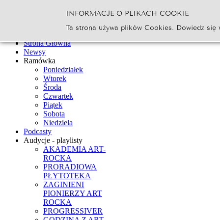
INFORMACJE O PLIKACH COOKIE
Szukaj...
Ta strona używa plików Cookies. Dowiedz się 
Go
Strona Główna
Newsy
Ramówka
Poniedziałek
Wtorek
Środa
Czwartek
Piątek
Sobota
Niedziela
Podcasty
Audycje - playlisty
AKADEMIA ART-
ROCKA
PRORADIOWA
PŁYTOTEKA
ZAGINIENI
PIONIERZY ART
ROCKA
PROGRESSIVER
GODZINA Z ART