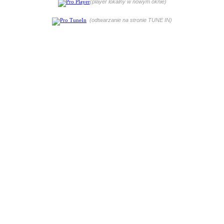
(player lokalny w nowym oknie)
(odtwarzanie na stronie TUNE IN)