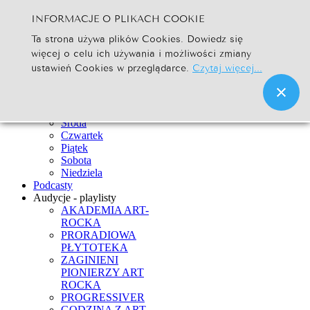
INFORMACJE O PLIKACH COOKIE
Szukaj...
Ta strona używa plików Cookies. Dowiedz się
Go
więcej o celu ich używania i możliwości zmiany
Strona Główna
ustawień Cookies w przeglądarce.
Czytaj więcej...
Newsy
Ramówka
Poniedziałek
Wtorek
Środa
Czwartek
Piątek
Sobota
Niedziela
Podcasty
Audycje - playlisty
AKADEMIA ART-
ROCKA
PRORADIOWA
PŁYTOTEKA
ZAGINIENI
PIONIERZY ART
ROCKA
PROGRESSIVER
GODZINA Z ART