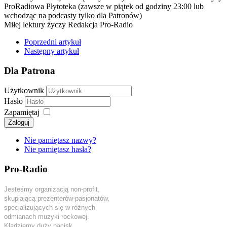
ProRadiowa Płytoteka (zawsze w piątek od godziny 23:00 lub
wchodząc na podcasty tylko dla Patronów)
Miłej lektury życzy Redakcja Pro-Radio
Poprzedni artykuł
Następny artykuł
Dla Patrona
Użytkownik
Hasło
Zapamiętaj
Zaloguj
Nie pamiętasz nazwy?
Nie pamiętasz hasła?
Pro-Radio
Jesteśmy organizacją non-profit,
skupiającą prezenterów-pasjonatów,
specjalizujących się w różnych
odmianach muzyki rockowej.
Kładziemy duży nacisk