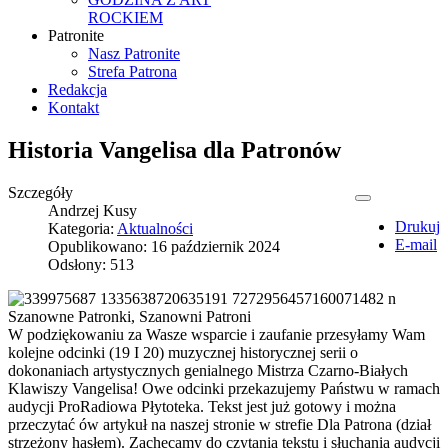
ROCKIEM
Patronite
Nasz Patronite
Strefa Patrona
Redakcja
Kontakt
Historia Vangelisa dla Patronów
Szczegóły
Andrzej Kusy
Drukuj
Kategoria:
Aktualności
E-mail
Opublikowano: 16 październik 2024
Odsłony: 513
Szanowne Patronki, Szanowni Patroni
W podziękowaniu za Wasze wsparcie i zaufanie przesyłamy Wam
kolejne odcinki (19 I 20) muzycznej historycznej serii o
dokonaniach artystycznych genialnego Mistrza Czarno-Białych
Klawiszy Vangelisa! Owe odcinki przekazujemy Państwu w ramach
audycji ProRadiowa Płytoteka. Tekst jest już gotowy i można
przeczytać ów artykuł na naszej stronie w strefie Dla Patrona (dział
strzeżony hasłem). Zachęcamy do czytania tekstu i słuchania audycji