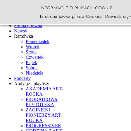
INFORMACJE O PLIKACH COOKIE
Szukaj...
Ta strona używa plików Cookies. Dowiedz się 
Go
Strona Główna
Newsy
Ramówka
Poniedziałek
Wtorek
Środa
Czwartek
Piątek
Sobota
Niedziela
Podcasty
Audycje - playlisty
AKADEMIA ART-
ROCKA
PRORADIOWA
PŁYTOTEKA
ZAGINIENI
PIONIERZY ART
ROCKA
PROGRESSIVER
GODZINA Z ART